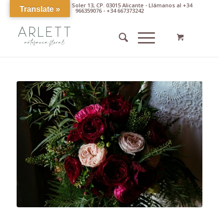
Av. Pintor Xavier Soler 13, CP. 03015 Alicante - Llámanos al +34
Translate »
966359076 - +34 667373242