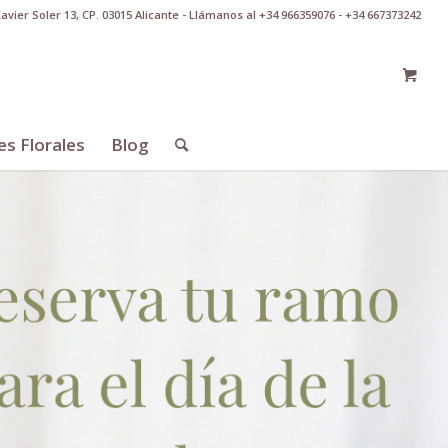
Xavier Soler 13, CP. 03015 Alicante - Llámanos al +34 966359076 - +34 667373242
es Florales
Blog