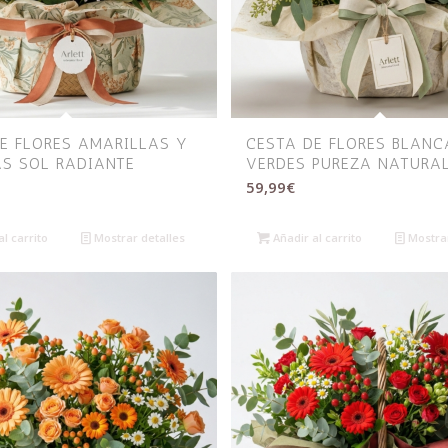
E FLORES AMARILLAS Y
CESTA DE FLORES BLANC
S SOL RADIANTE
VERDES PUREZA NATURA
59,99
€
l carrito
Mostrar detalles
Añadir al carrito
Mostrar