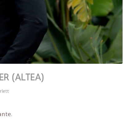
R (ALTEA)
rlett
ante.