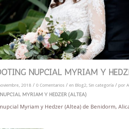
OTING NUPCIAL MYRIAM Y HEDZE
/
/
/
noviembre, 2018
0 Comentarios
en
Blog2
,
Sin categoría
por
A
 NUPCIAL MYRIAM Y HEDZER (ALTEA)
nupcial Myriam y Hedzer (Altea) de Benidorm, Alic