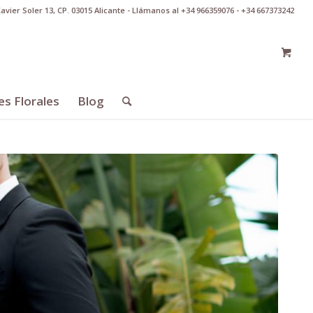
Xavier Soler 13, CP. 03015 Alicante - Llámanos al +34 966359076 - +34 667373242
es Florales
Blog