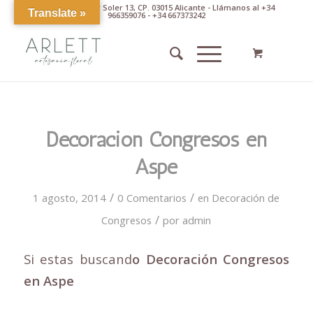
Av. Pintor Xavier Soler 13, CP. 03015 Alicante - Llámanos al +34
Translate »
966359076 - +34 667373242
Decoración Congresos en
Aspe
/
/
1 agosto, 2014
0 Comentarios
en
Decoración de
/
Congresos
por
admin
Si estas buscand
o Decoración Congresos
en Aspe