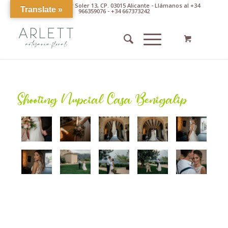
Av. Pintor Xavier Soler 13, CP. 03015 Alicante - Llámanos al +34
Translate »
966359076 - +34 667373242
Shooting Nupcial Casa Benigalip