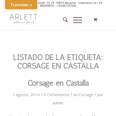
Av. Pintor Xavier Soler 13, CP. 03015 Alicante - Llámanos al +34
Translate »
966359076 - +34 667373242
LISTADO DE LA ETIQUETA:
CORSAGE EN CASTALLA
Corsage en Castalla
/
/
/
1 agosto, 2014
0 Comentarios
en
Corsage
por
admin