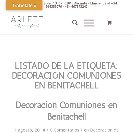
Av. Pintor Xavier Soler 13, CP. 03015 Alicante - Llámanos al +34
Translate »
966359076 - +34 667373242
LISTADO DE LA ETIQUETA:
DECORACIÓN COMUNIONES
EN BENITACHELL
Decoración Comuniones en
Benitachell
/
/
1 agosto, 2014
0 Comentarios
en
Decoración de