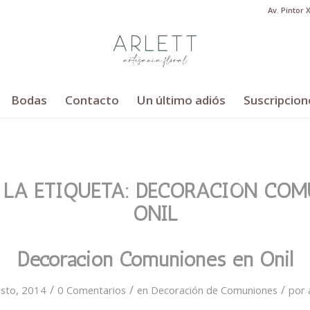
Av. Pintor 
Bodas
Contacto
Un último adiós
Suscripcion
 LA ETIQUETA:
DECORACIÓN COM
ONIL
Decoración Comuniones en Onil
/
/
/
sto, 2014
0 Comentarios
en
Decoración de Comuniones
por