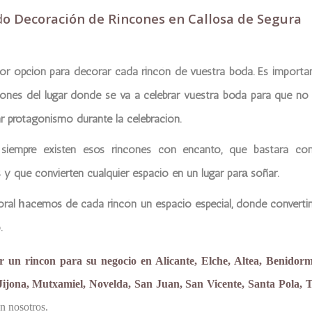
d
o Decoración de Rincones en Callosa de Segura
jor opción para decorar cada rincón de vuestra boda. Es import
cones del lugar donde se va a celebrar vuestra boda para que n
r protagonismo durante la celebración.
siempre existen esos rincones con encanto, que bastará con 
 y que convierten cualquier espacio en un lugar par
soñar.
a
oral
acemos de cada rincón un espacio especial, donde conver
h
.
r un rincon para su negocio en Alicante, Elche, Altea, Benidor
ijona, Mutxamiel, Novelda, San Juan, San Vicente, Santa Pola, T
n nosotros.