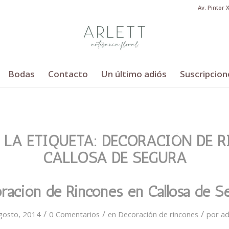
Av. Pintor 
Bodas
Contacto
Un último adiós
Suscripcion
 LA ETIQUETA:
DECORACIÓN DE R
CALLOSA DE SEGURA
ración de Rincones en Callosa de S
/
/
/
gosto, 2014
0 Comentarios
en
Decoración de rincones
por
a