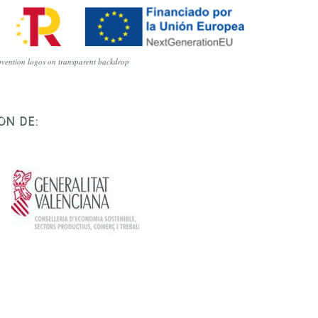
vention logos on transparent backdrop
ÓN DE: