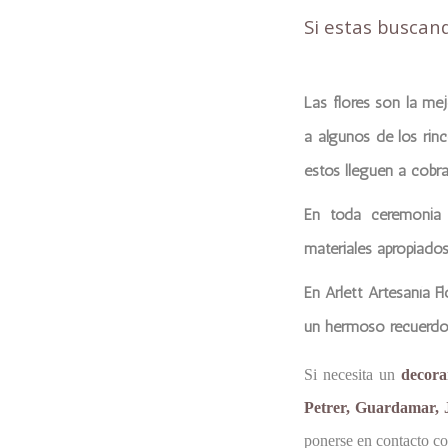
Si estas buscan
Las flores son la me
a algunos de los rin
éstos lleguen a cobra
En toda ceremonia 
materiales apropiados
En
Arlett Artesanía Fl
un hermoso recuerdo
Si necesita un
decora
Petrer, Guardamar, J
ponerse en contacto co