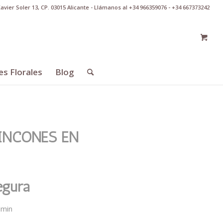
Xavier Soler 13, CP. 03015 Alicante - Llámanos al +34 966359076 - +34 667373242
es Florales
Blog
INCONES EN
egura
dmin