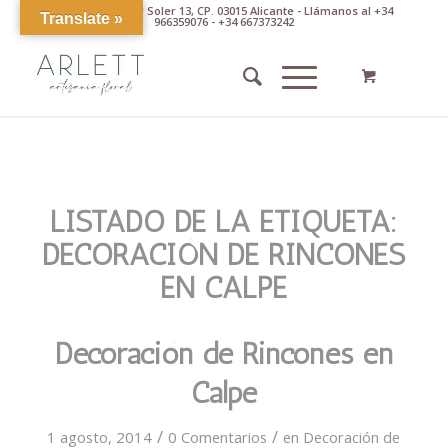
Av. Pintor Xavier Soler 13, CP. 03015 Alicante - Llámanos al +34
Translate »
966359076 - +34 667373242
LISTADO DE LA ETIQUETA:
DECORACIÓN DE RINCONES
EN CALPE
Decoración de Rincones en
Calpe
/
/
1 agosto, 2014
0 Comentarios
en
Decoración de