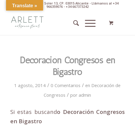
Av. Pintor Xavier Soler 13, CP. 03015 Alicante - Llámanos al +34
Translate »
966359076 - +34 667373242
Decoración Congresos en
Bigastro
/
/
1 agosto, 2014
0 Comentarios
en
Decoración de
/
Congresos
por
admin
Si estas buscand
o Decoración Congresos
en Bigastro