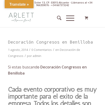
Av. Pintor Xavier Soler 13, CP. 03015 Alicante - Llámanos al +34
Translate »
966359076 - +34 667373242
Decoración Congresos en Benilloba
/
/
1 agosto, 2014
0 Comentarios
en
Decoración de
/
Congresos
por
admin
Si estas buscand
o Decoración Congresos en
Benilloba
Cada evento corporativo es muy
importante para el éxito de la
empresa. Todos los detalles son