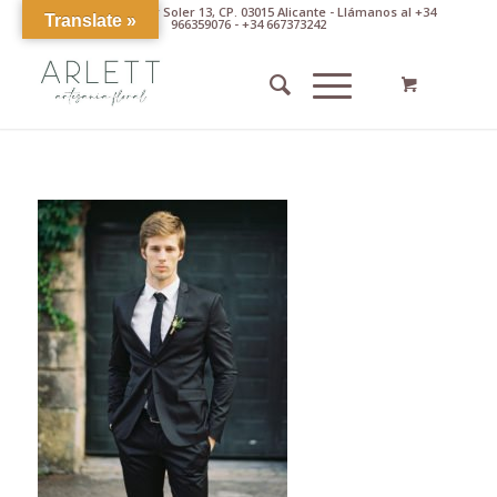
Av. Pintor Xavier Soler 13, CP. 03015 Alicante - Llámanos al +34
Translate »
966359076 - +34 667373242