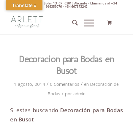
Av. Pintor Xavier Soler 13, CP. 03015 Alicante - Llámanos al +34
Translate »
966359076 - +34 667373242
Decoración para Bodas en
Busot
/
/
1 agosto, 2014
0 Comentarios
en
Decoración de
/
Bodas
por
admin
Si estas buscand
o Decoración para Bodas
en Busot