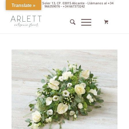
Av. Pintor Xavier Soler 13, CP. 03015 Alicante - Llámanos al +34
Translate »
966359076 - +34 667373242