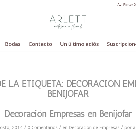
Av. Pintor 
Bodas
Contacto
Un último adiós
Suscripcion
DE LA ETIQUETA:
DECORACIÓN EM
BENIJOFAR
Decoración Empresas en Benijofar
/
/
/
osto, 2014
0 Comentarios
en
Decoración de Empresas
por
a