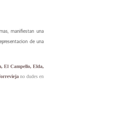
más, manifiestan una
representación de una
m, El Campello, Elda,
orrevieja
no dudes en