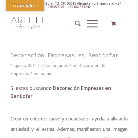
Av. Pintor Xavier Soler 13, CP. 03015 Alicante - Llámanos al +34
Translate »
966359076 - +34 667373242
Decoración Empresas en Benijofar
/
/
1 agosto, 2014
0 Comentarios
en
Decoración de
/
Empresas
por
admin
Si estas buscand
o Decoración Empresas en
Benijofar
Crear un entorno suave y encantador ayuda a aliviar la
ansiedad y el estrés. Además, manifiestan una imagen