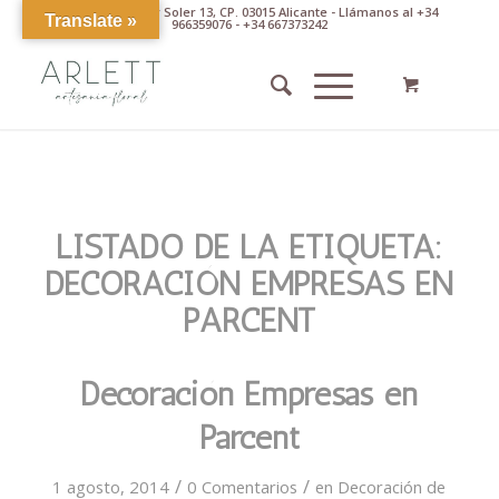
Av. Pintor Xavier Soler 13, CP. 03015 Alicante - Llámanos al +34
Translate »
966359076 - +34 667373242
LISTADO DE LA ETIQUETA:
DECORACIÓN EMPRESAS EN
PARCENT
Decoración Empresas en
Parcent
/
/
1 agosto, 2014
0 Comentarios
en
Decoración de