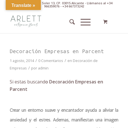
Av. Pintor Xavier Soler 13, CP. 03015 Alicante - Llámanos al +34
Translate »
966359076 - +34 667373242
Decoración Empresas en Parcent
/
/
1 agosto, 2014
0 Comentarios
en
Decoración de
/
Empresas
por
admin
Si estas buscand
o Decoración Empresas en
Parcent
Crear un entorno suave y encantador ayuda a aliviar la
ansiedad y el estrés. Además, manifiestan una imagen