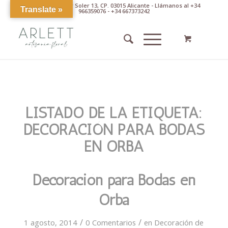
Av. Pintor Xavier Soler 13, CP. 03015 Alicante - Llámanos al +34
Translate »
966359076 - +34 667373242
LISTADO DE LA ETIQUETA:
DECORACIÓN PARA BODAS
EN ORBA
Decoración para Bodas en
Orba
/
/
1 agosto, 2014
0 Comentarios
en
Decoración de