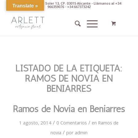
Av. Pintor Xavier Soler 13, CP. 03015 Alicante - Llámanos al +34
Translate »
966359076 - +34 667373242
LISTADO DE LA ETIQUETA:
RAMOS DE NOVIA EN
BENIARRES
Ramos de Novia en Beniarres
/
/
1 agosto, 2014
0 Comentarios
en
Ramos de
/
novia
por
admin