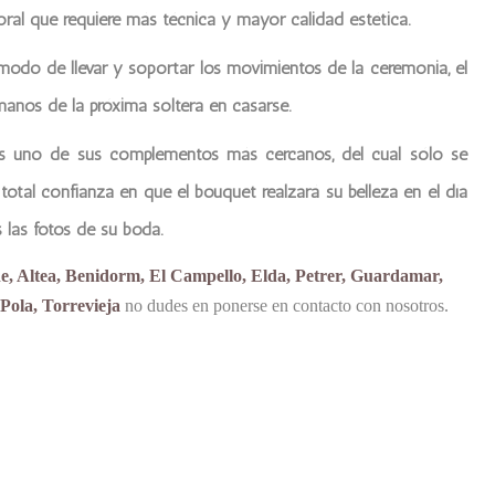
oral que requiere más técnica y mayor calidad estética.
modo de llevar y soportar los movimientos de la ceremonia, el
 manos de la próxima soltera en casarse.
 es uno de sus complementos más cercanos, del cual sólo se
 total confianza en que el bouquet realzará su belleza en el día
 las fotos de su boda.
he, Altea, Benidorm, El Campello, Elda, Petrer, Guardamar,
Pola, Torrevieja
no dudes en ponerse en contacto con nosotros.