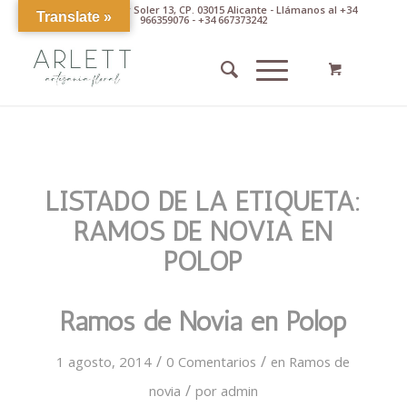
Av. Pintor Xavier Soler 13, CP. 03015 Alicante - Llámanos al +34
Translate »
966359076 - +34 667373242
LISTADO DE LA ETIQUETA:
RAMOS DE NOVIA EN
POLOP
Ramos de Novia en Polop
/
/
1 agosto, 2014
0 Comentarios
en
Ramos de
/
novia
por
admin