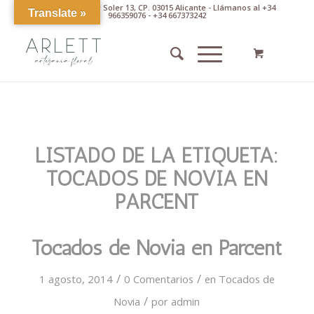
Av. Pintor Xavier Soler 13, CP. 03015 Alicante - Llámanos al +34
Translate »
966359076 - +34 667373242
LISTADO DE LA ETIQUETA:
TOCADOS DE NOVIA EN
PARCENT
Tocados de Novia en Parcent
/
/
1 agosto, 2014
0 Comentarios
en
Tocados de
/
Novia
por
admin