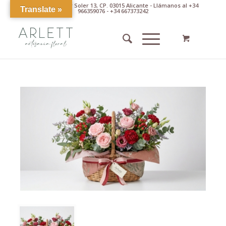
Av. Pintor Xavier Soler 13, CP. 03015 Alicante - Llámanos al +34
Translate »
966359076 - +34 667373242