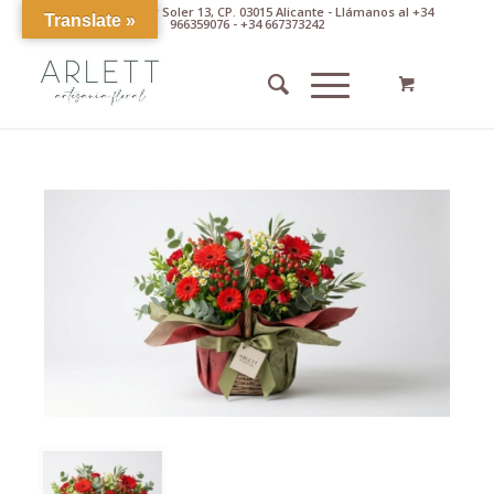
Av. Pintor Xavier Soler 13, CP. 03015 Alicante - Llámanos al +34
Translate »
966359076 - +34 667373242