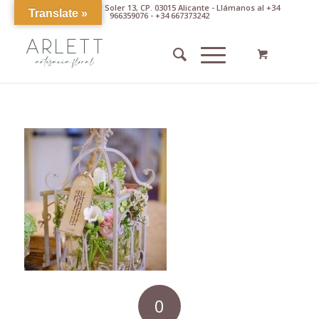
Av. Pintor Xavier Soler 13, CP. 03015 Alicante - Llámanos al +34
Translate »
966359076 - +34 667373242
0