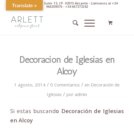
Av. Pintor Xavier Soler 13, CP. 03015 Alicante - Llámanos al +34
Translate »
966359076 - +34 667373242
Decoración de Iglesias en
Alcoy
/
/
1 agosto, 2014
0 Comentarios
en
Decoración de
/
Iglesias
por
admin
Si estas buscand
o Decoración de Iglesias
en Alcoy