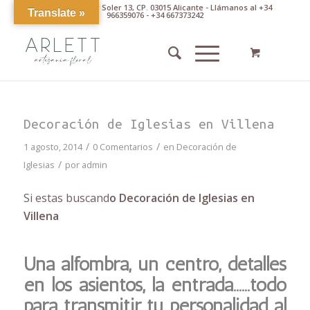
Av. Pintor Xavier Soler 13, CP. 03015 Alicante - Llámanos al +34
Translate »
966359076 - +34 667373242
Decoración de Iglesias en Villena
/
/
1 agosto, 2014
0 Comentarios
en
Decoración de
/
Iglesias
por
admin
Si estas buscand
o Decoración de Iglesias en
Villena
Una alfombra, un centro, detalles
en los asientos, la entrada……todo
para transmitir tu personalidad al