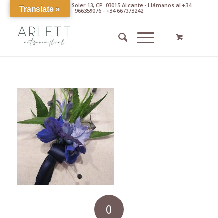
Av. Pintor Xavier Soler 13, CP. 03015 Alicante - Llámanos al +34
Translate »
966359076 - +34 667373242
0