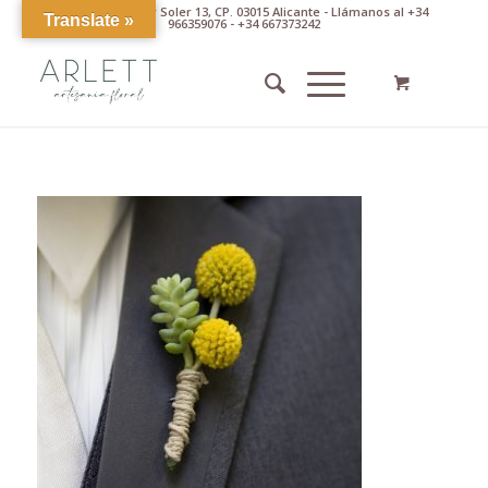
Av. Pintor Xavier Soler 13, CP. 03015 Alicante - Llámanos al +34
Translate »
966359076 - +34 667373242