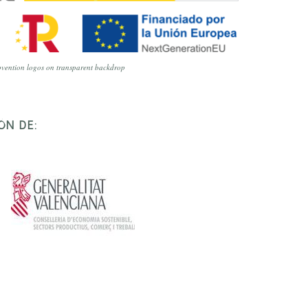
vention logos on transparent backdrop
ÓN DE: