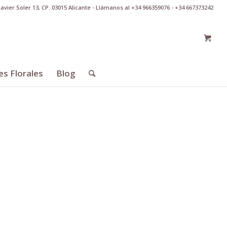
Xavier Soler 13, CP. 03015 Alicante - Llámanos al +34 966359076 - +34 667373242
es Florales
Blog