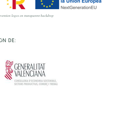
vention logos on transparent backdrop
ÓN DE: