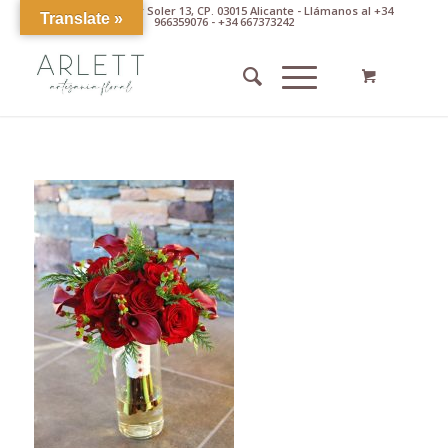
Av. Pintor Xavier Soler 13, CP. 03015 Alicante - Llámanos al +34
Translate »
966359076 - +34 667373242