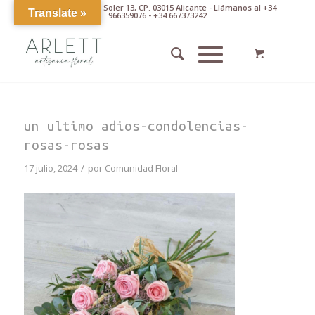
Av. Pintor Xavier Soler 13, CP. 03015 Alicante - Llámanos al +34
Translate »
966359076 - +34 667373242
un ultimo adios-condolencias-
rosas-rosas
/
17 julio, 2024
por
Comunidad Floral