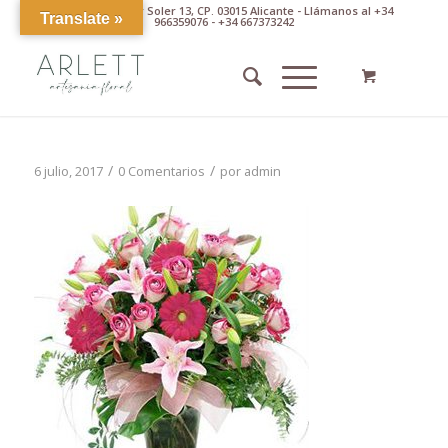
Av. Pintor Xavier Soler 13, CP. 03015 Alicante - Llámanos al +34
Translate »
966359076 - +34 667373242
/
/
6 julio, 2017
0 Comentarios
por
admin