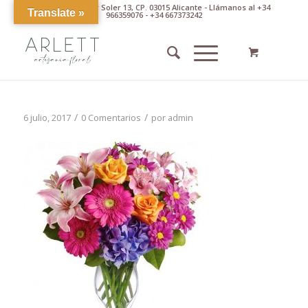
Av. Pintor Xavier Soler 13, CP. 03015 Alicante - Llámanos al +34
Translate »
966359076 - +34 667373242
/
/
6 julio, 2017
0 Comentarios
por
admin