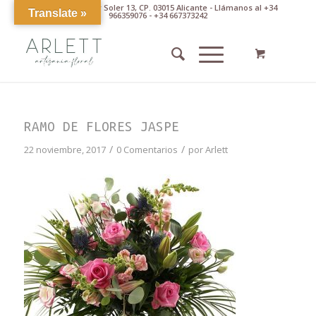
Av. Pintor Xavier Soler 13, CP. 03015 Alicante - Llámanos al +34
Translate »
966359076 - +34 667373242
RAMO DE FLORES JASPE
/
/
22 noviembre, 2017
0 Comentarios
por
Arlett