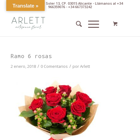
Av. Pintor Xavier Soler 13, CP. 03015 Alicante - Llámanos al +34
Translate »
966359076 - +34 667373242
Ramo 6 rosas
/
/
2 enero, 2018
0 Comentarios
por
Arlett