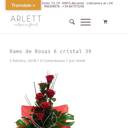
Av. Pintor Xavier Soler 13, CP. 03015 Alicante - Llámanos al +34
Translate »
966359076 - +34 667373242
Ramo de Rosas 6 cristal 39
/
/
5 febrero, 2018
0 Comentarios
por
Arlett