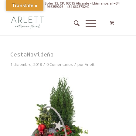
Av. Pintor Xavier Soler 13, CP. 03015 Alicante - Llámanos al +34
Translate »
966359076 - +34 667373242
CestaNavideña
/
/
1 diciembre, 2018
0 Comentarios
por
Arlett