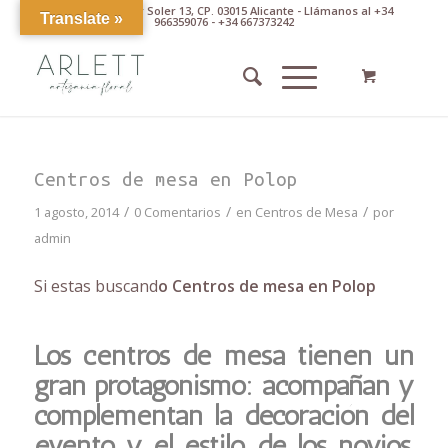
Av. Pintor Xavier Soler 13, CP. 03015 Alicante - Llámanos al +34
Translate »
966359076 - +34 667373242
Centros de mesa en Polop
/
/
/
1 agosto, 2014
0 Comentarios
en
Centros de Mesa
por
admin
Si estas buscand
o Centros de mesa en Polop
Los centros de mesa tienen un
gran protagonismo: acompañan y
complementan la decoración del
evento y el estilo de los novios,