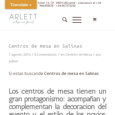
Av. Pintor Xavier Soler 13, CP. 03015 Alicante - Llámanos al +34
Translate »
966359076 - +34 667373242
Centros de mesa en Salinas
/
/
/
1 agosto, 2014
0 Comentarios
en
Centros de Mesa
por
admin
Si estas buscand
o Centros de mesa en Salinas
Los centros de mesa tienen un
gran protagonismo: acompañan y
complementan la decoración del
evento y el estilo de los novios,