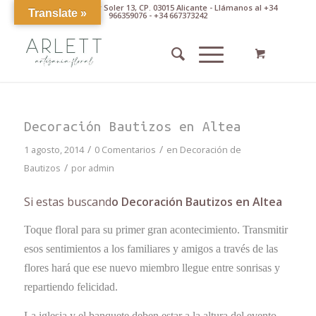
Av. Pintor Xavier Soler 13, CP. 03015 Alicante - Llámanos al +34
Translate »
966359076 - +34 667373242
Decoración Bautizos en Altea
/
/
1 agosto, 2014
0 Comentarios
en
Decoración de
/
Bautizos
por
admin
Si estas buscand
o Decoración Bautizos en Altea
Toque floral para su primer gran acontecimiento. Transmitir
esos sentimientos a los familiares y amigos a través de las
flores hará que ese nuevo miembro llegue entre sonrisas y
repartiendo felicidad.
La iglesia y el banquete deben estar a la altura del evento