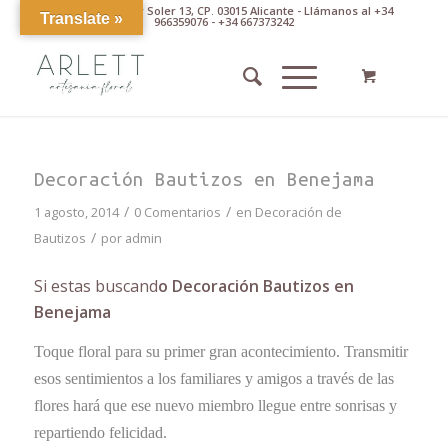
Av. Pintor Xavier Soler 13, CP. 03015 Alicante - Llámanos al +34
Translate »
966359076 - +34 667373242
Decoración Bautizos en Benejama
/
/
1 agosto, 2014
0 Comentarios
en
Decoración de
/
Bautizos
por
admin
Si estas buscand
o Decoración Bautizos en
Benejama
Toque floral para su primer gran acontecimiento. Transmitir
esos sentimientos a los familiares y amigos a través de las
flores hará que ese nuevo miembro llegue entre sonrisas y
repartiendo felicidad.