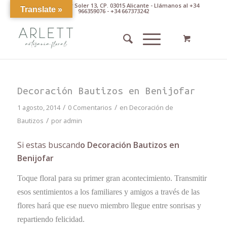
Av. Pintor Xavier Soler 13, CP. 03015 Alicante - Llámanos al +34
Translate »
966359076 - +34 667373242
Decoración Bautizos en Benijofar
/
/
1 agosto, 2014
0 Comentarios
en
Decoración de
/
Bautizos
por
admin
Si estas buscand
o Decoración Bautizos en
Benijofar
Toque floral para su primer gran acontecimiento. Transmitir
esos sentimientos a los familiares y amigos a través de las
flores hará que ese nuevo miembro llegue entre sonrisas y
repartiendo felicidad.