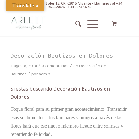
Av. Pintor Xavier Soler 13, CP. 03015 Alicante - Llámanos al +34
Translate »
966359076 - +34 667373242
Decoración Bautizos en Dolores
/
/
1 agosto, 2014
0 Comentarios
en
Decoración de
/
Bautizos
por
admin
Si estas buscand
o Decoración Bautizos en
Dolores
Toque floral para su primer gran acontecimiento. Transmitir
esos sentimientos a los familiares y amigos a través de las
flores hará que ese nuevo miembro llegue entre sonrisas y
repartiendo felicidad.