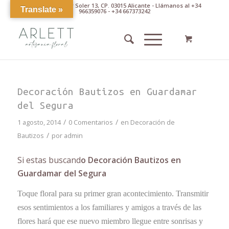
Av. Pintor Xavier Soler 13, CP. 03015 Alicante - Llámanos al +34
Translate »
966359076 - +34 667373242
Decoración Bautizos en Guardamar
del Segura
/
/
1 agosto, 2014
0 Comentarios
en
Decoración de
/
Bautizos
por
admin
Si estas buscand
o Decoración Bautizos en
Guardamar del Segura
Toque floral para su primer gran acontecimiento. Transmitir
esos sentimientos a los familiares y amigos a través de las
flores hará que ese nuevo miembro llegue entre sonrisas y