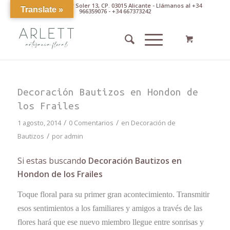
Av. Pintor Xavier Soler 13, CP. 03015 Alicante - Llámanos al +34
Translate »
966359076 - +34 667373242
Decoración Bautizos en Hondon de
los Frailes
/
/
1 agosto, 2014
0 Comentarios
en
Decoración de
/
Bautizos
por
admin
Si estas buscand
o Decoración Bautizos en
Hondon de los Frailes
Toque floral para su primer gran acontecimiento. Transmitir
esos sentimientos a los familiares y amigos a través de las
flores hará que ese nuevo miembro llegue entre sonrisas y